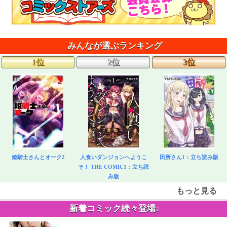
みんなが選ぶランキング
1位
2位
3位
姫騎士さんとオーク2
人食いダンジョンへようこ
田所さん1：立ち読み版
そ！ THE COMIC1：立ち読
み版
もっと見る
新着コミック続々登場♪