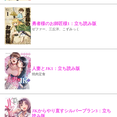
勇者様のお師匠様1：立ち読み版
ゼファー、三丘洋、こずみっく
人妻とJK1：立ち読み版
焼肉定食
JKからやり直すシルバープラン3：立ち
読み版